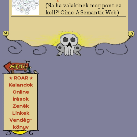
(Na ha valakinek meg pont ez
kell?! Címe: A Semantic Web.)
★ ROAR ★
Kalandok
Online
Írások
Zenék
Linkek
Vendég-
könyv