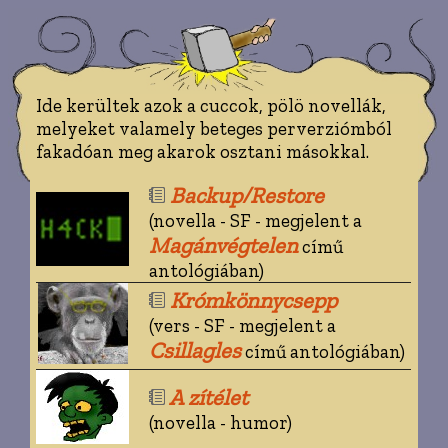
Ide kerültek azok a cuccok, pölö novellák,
melyeket valamely beteges perverziómból
fakadóan meg akarok osztani másokkal.
Backup/Restore
(novella - SF - megjelent a
Magánvégtelen
című
antológiában)
Krómkönnycsepp
(vers - SF - megjelent a
Csillagles
című antológiában)
A zítélet
(novella - humor)