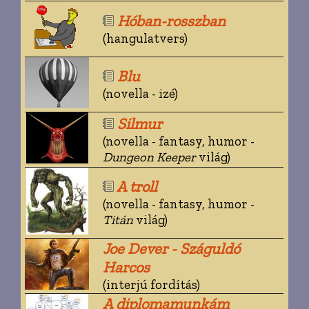
Hóban-rosszban
(hangulatvers)
Blu
(novella - izé)
Silmur
(novella - fantasy, humor -
Dungeon Keeper
világ)
A troll
(novella - fantasy, humor -
Titán
világ)
Joe Dever - Száguldó
Harcos
(interjú fordítás)
A diplomamunkám