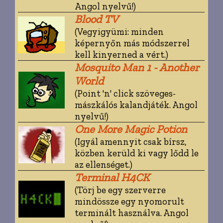
Angol nyelvű!)
Blood TV
(Vegyigyümi: minden
képernyőn más módszerrel
kell kinyerned a vért.)
Mosquito Man 1 - Another
World
(Point 'n' click szöveges-
mászkálós kalandjáték. Angol
nyelvű!)
One More Magic Potion
(Igyál amennyit csak bírsz,
közben kerüld ki vagy lődd le
az ellenséget.)
Terminal H4CK
(Törj be egy szerverre
mindössze egy nyomorult
terminált használva. Angol