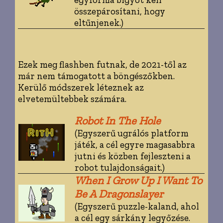
összepárosítani, hogy
eltűnjenek.)
Ezek meg flashben futnak, de 2021-től az
már nem támogatott a böngészőkben.
Kerülő módszerek léteznek az
elvetemültebbek számára.
Robot In The Hole
(Egyszerű ugrálós platform
játék, a cél egyre magasabbra
jutni és közben fejleszteni a
robot tulajdonságait.)
When I Grow Up I Want To
Be A Dragonslayer
(Egyszerű puzzle-kaland, ahol
a cél egy sárkány legyőzése.