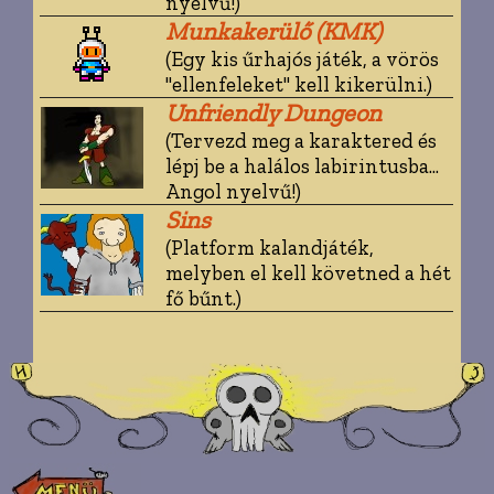
nyelvű!)
Munkakerülő (KMK)
(Egy kis űrhajós játék, a vörös
"ellenfeleket" kell kikerülni.)
Unfriendly Dungeon
(Tervezd meg a karaktered és
lépj be a halálos labirintusba...
Angol nyelvű!)
Sins
(Platform kalandjáték,
melyben el kell követned a hét
fő bűnt.)