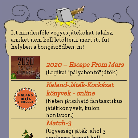
Itt mindenféle vegyes játékokat találsz,
amiket nem kell letölteni, mert itt fut
helyben a böngésződben, ni!
2020 – Escape From Mars
(Logikai "pályabontó" játék.)
Kaland-Játék-Kockázat
könyvek - online
(Neten játszható fantasztikus
játékkönyvek, külön
honlapon.)
Match-3
(Ügyességi játék, ahol 3
egyforma bigyót kell