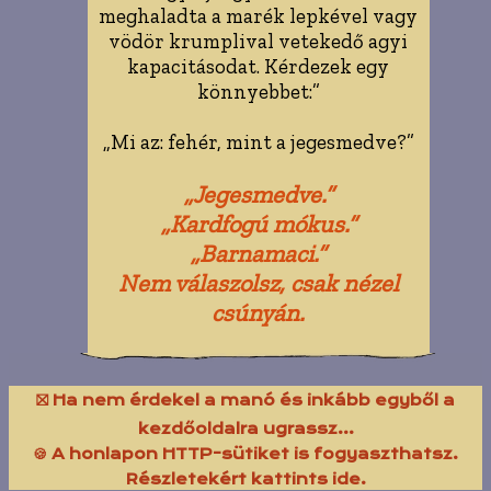
meghaladta a marék lepkével vagy
vödör krumplival vetekedő agyi
kapacitásodat. Kérdezek egy
könnyebbet:”
„Mi az: fehér, mint a jegesmedve?”
„Jegesmedve.”
„Kardfogú mókus.”
„Barnamaci.”
Nem válaszolsz, csak nézel
csúnyán.
⛝ Ha nem érdekel a manó és inkább egyből a
kezdőoldalra ugrassz...
🍪 A honlapon HTTP-sütiket is fogyaszthatsz.
Részletekért kattints ide.