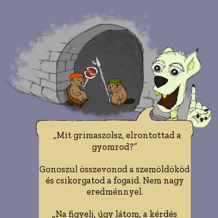
„Mit grimaszolsz, elrontottad a
gyomrod?”
Gonoszul összevonod a szemöldököd
és csikorgatod a fogaid. Nem nagy
eredménnyel.
„Na figyelj, úgy látom, a kérdés