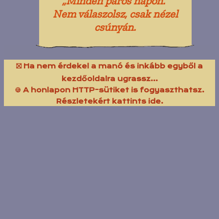
„Minden páros napon.”
Nem válaszolsz, csak nézel
csúnyán.
⛝ Ha nem érdekel a manó és inkább egyből a
kezdőoldalra ugrassz...
🍪 A honlapon HTTP-sütiket is fogyaszthatsz.
Részletekért kattints ide.