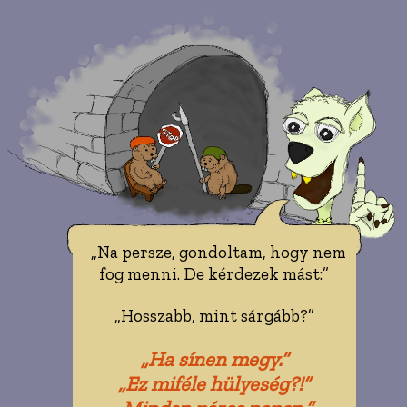
„Na persze, gondoltam, hogy nem
fog menni. De kérdezek mást:”
„Hosszabb, mint sárgább?”
„Ha sínen megy.”
„Ez miféle hülyeség?!”