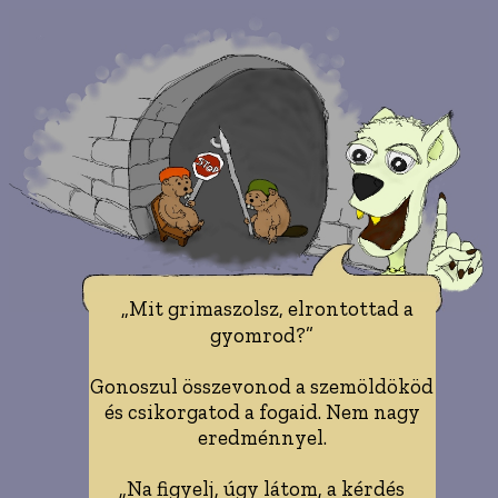
„Mit grimaszolsz, elrontottad a
gyomrod?”
Gonoszul összevonod a szemöldököd
és csikorgatod a fogaid. Nem nagy
eredménnyel.
„Na figyelj, úgy látom, a kérdés