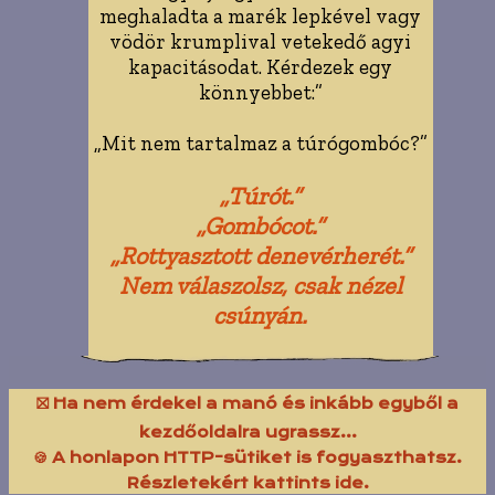
meghaladta a marék lepkével vagy
vödör krumplival vetekedő agyi
kapacitásodat. Kérdezek egy
könnyebbet:”
„Mit nem tartalmaz a túrógombóc?”
„Túrót.”
„Gombócot.”
„Rottyasztott denevérherét.”
Nem válaszolsz, csak nézel
csúnyán.
⛝ Ha nem érdekel a manó és inkább egyből a
kezdőoldalra ugrassz...
🍪 A honlapon HTTP-sütiket is fogyaszthatsz.
Részletekért kattints ide.