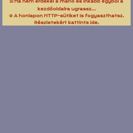
⛝ Ha nem érdekel a manó és inkább egyből a
kezdőoldalra ugrassz...
🍪 A honlapon HTTP-sütiket is fogyaszthatsz.
Részletekért kattints ide.