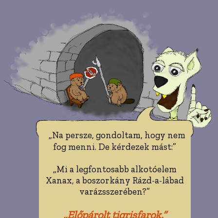
„Na persze, gondoltam, hogy nem
fog menni. De kérdezek mást:”
„Mi a legfontosabb alkotóelem
Xanax, a boszorkány Rázd-a-lábad
varázsszerében?”
„Előpárolt tigrisfarok.”