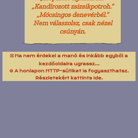
„Kandírozott zsizsikpotroh.”
„Mócsingos denevérbél.”
Nem válaszolsz, csak nézel
csúnyán.
⛝ Ha nem érdekel a manó és inkább egyből a
kezdőoldalra ugrassz...
🍪 A honlapon HTTP-sütiket is fogyaszthatsz.
Részletekért kattints ide.