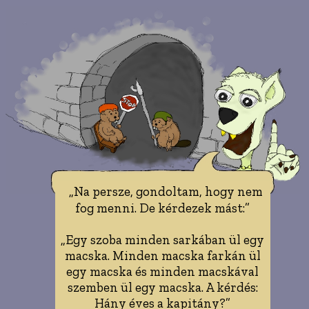
„Na persze, gondoltam, hogy nem
fog menni. De kérdezek mást:”
„Egy szoba minden sarkában ül egy
macska. Minden macska farkán ül
egy macska és minden macskával
szemben ül egy macska. A kérdés:
Hány éves a kapitány?”