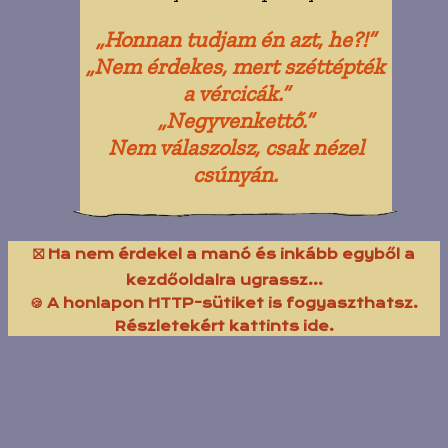
„Honnan tudjam én azt, he?!”
„Nem érdekes, mert széttépték
a vércicák.”
„Negyvenkettő.”
Nem válaszolsz, csak nézel
csúnyán.
⛝ Ha nem érdekel a manó és inkább egyből a
kezdőoldalra ugrassz...
🍪 A honlapon HTTP-sütiket is fogyaszthatsz.
Részletekért kattints ide.