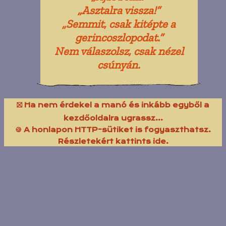
„Asztalra vissza!”
„Semmit, csak kitépte a
gerincoszlopodat.”
Nem válaszolsz, csak nézel
csúnyán.
⛝ Ha nem érdekel a manó és inkább egyből a
kezdőoldalra ugrassz...
🍪 A honlapon HTTP-sütiket is fogyaszthatsz.
Részletekért kattints ide.