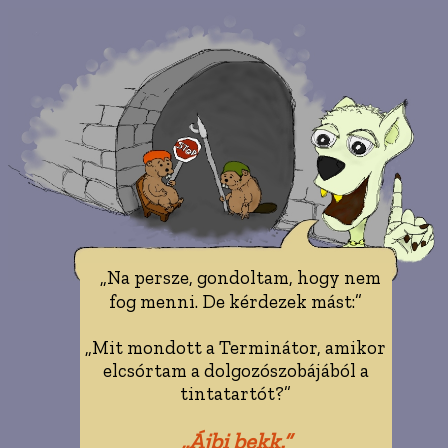
„Na persze, gondoltam, hogy nem
fog menni. De kérdezek mást:”
„Mit mondott a Terminátor, amikor
elcsórtam a dolgozószobájából a
tintatartót?”
„Ájbi bekk.”