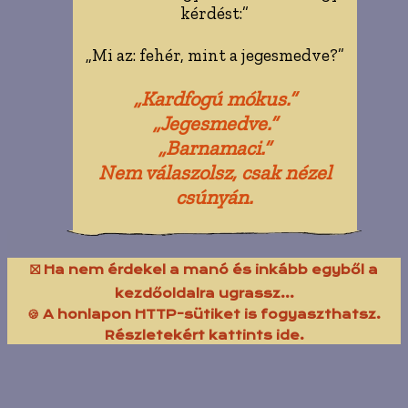
kérdést:”
„Mi az: fehér, mint a jegesmedve?”
„Kardfogú mókus.”
„Jegesmedve.”
„Barnamaci.”
Nem válaszolsz, csak nézel
csúnyán.
⛝ Ha nem érdekel a manó és inkább egyből a
kezdőoldalra ugrassz...
🍪 A honlapon HTTP-sütiket is fogyaszthatsz.
Részletekért kattints ide.